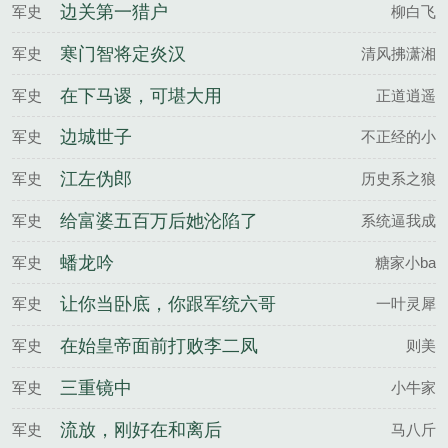
盛世？
边关第一猎户
军史
柳白飞
寒门智将定炎汉
军史
清风拂潇湘
在下马谡，可堪大用
军史
正道逍遥
边城世子
军史
不正经的小
江左伪郎
军史
历史系之狼
给富婆五百万后她沦陷了
军史
系统逼我成
蟠龙吟
军史
糖家小ba
让你当卧底，你跟军统六哥
军史
一叶灵犀
拜把子
在始皇帝面前打败李二凤
军史
则美
三重镜中
军史
小牛家
流放，刚好在和离后
军史
马八斤