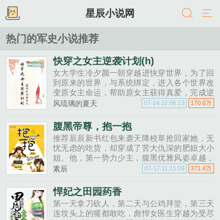
星辰小说网
热门的军史小说推荐
快穿之女主逆袭计划(h)
女大学生冷夕颜一朝穿越进快穿世界，为了回
到原来的世界，与系统绑定，进入各个世界改
变原女主命运，帮助原女主获得真爱，完成逆
袭。免费首发win10menWoo18Vip......
风琉璃的夏天
07-14 22:06:13
170.6万
腹黑帝尊，抱一抱
推荐辰辰新书红包来袭天降校草抢回家她，无
忧无虑的吃货，却穿成了苦大仇深的肥妞大小
姐。他，第一势力少主，腹黑优雅风姿卓越，
先圣神选者，却只为她一个人低头折腰。霸气
素辰
07-17 11:15:09
371.4万
穿越，她的口号是，是姐的你别动，不是姐的
你也给姐放那！且看霸气......
悍妃之田园药香
第一天拿刀砍人，第二天与公鸡拜堂，第三天
连坟头上的獾都敢吃，彪悍女医生穿越为受尽