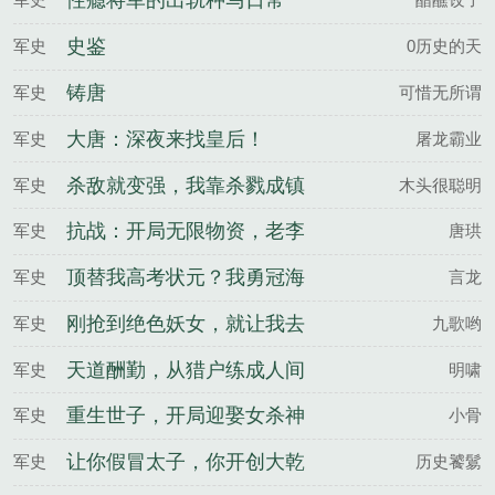
性瘾将军的出轨种马日常
史鉴
军史
0历史的天
铸唐
军史
可惜无所谓
大唐：深夜来找皇后！
军史
屠龙霸业
杀敌就变强，我靠杀戮成镇
军史
木头很聪明
国武神
抗战：开局无限物资，老李
军史
唐珙
麻了
顶替我高考状元？我勇冠海
军史
言龙
陆空三军！
刚抢到绝色妖女，就让我去
军史
九歌哟
当兵？
天道酬勤，从猎户练成人间
军史
明啸
武圣
重生世子，开局迎娶女杀神
军史
小骨
让你假冒太子，你开创大乾
军史
历史饕鬄