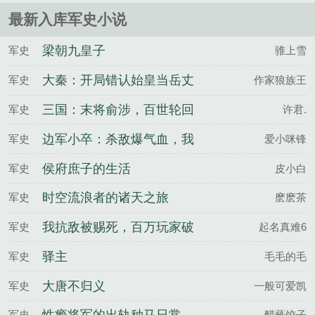
最新入库军史小说
梁朝九皇子
军史
骓上雪
大秦：开局错认始皇当岳丈
军史
作家狼族王
三国：末将俞涉，百世轮回
军史
许君.
边军小卒：杀敌爆气血，我
军史
爱小咪锋
无限破镜！
侯府庶子的生活
军史
皮小白
时空流浪者的诸天之旅
军史
麽麽茶
我抗敌被赐死，百万玩家破
军史
起名真难6
京城
驿主
军史
毛毛的毛
大唐不归义
军史
一般可爱凯
军史
醋蘸饺子