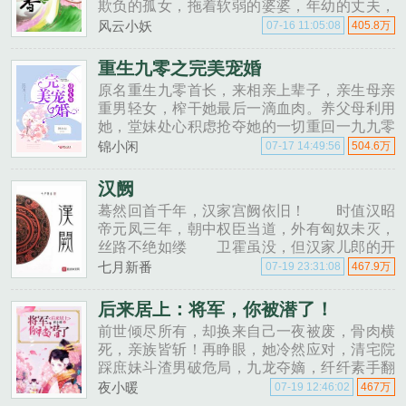
欺负的孤女，拖着软弱的婆婆，年幼的丈夫，
还有三个鼻涕虫的小叔子小姑子，斗大伯......
风云小妖
07-16 11:05:08
405.8万
重生九零之完美宠婚
原名重生九零首长，来相亲上辈子，亲生母亲
重男轻女，榨干她最后一滴血肉。养父母利用
她，堂妹处心积虑抢夺她的一切重回一九九零
年，沐瑶决心吊打渣男贱女。那些欠了她的
锦小闲
07-17 14:49:56
504.6万
人，一个一个......
汉阙
蓦然回首千年，汉家宫阙依旧！ 时值汉昭
帝元凤三年，朝中权臣当道，外有匈奴未灭，
丝路不绝如缕 卫霍虽没，但汉家儿郎的开
拓精神，却永不止息，新的英雄，......
七月新番
07-19 23:31:08
467.9万
后来居上：将军，你被潜了！
前世倾尽所有，却换来自己一夜被废，骨肉横
死，亲族皆斩！再睁眼，她冷然应对，清宅院
踩庶妹斗渣男破危局，九龙夺嫡，纤纤素手翻
天覆地！痴情皇子天下为聘，冷面神医倾城求
夜小暖
07-19 12:46:02
467万
娶，江湖第一派等她继承......