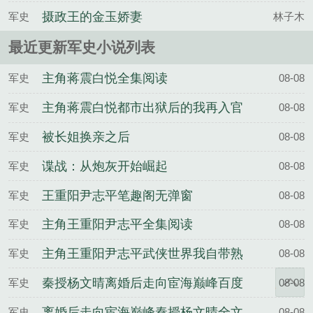
摄政王的金玉娇妻
军史
林子木
最近更新军史小说列表
主角蒋震白悦全集阅读
军史
08-08
主角蒋震白悦都市出狱后的我再入官
军史
08-08
狱
被长姐换亲之后
军史
08-08
谍战：从炮灰开始崛起
军史
08-08
王重阳尹志平笔趣阁无弹窗
军史
08-08
主角王重阳尹志平全集阅读
军史
08-08
主角王重阳尹志平武侠世界我自带熟
军史
08-08
练度面板
秦授杨文晴离婚后走向宦海巅峰百度
军史
08-08
云
离婚后走向宦海巅峰秦授杨文晴全文
军史
08-08